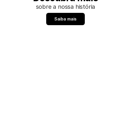
sobre a nossa história
Saiba mais
Onde Estamos
 Gilberto de Aguilar, 1161 Jardim Paulistano - Franca - SP CEP: 144